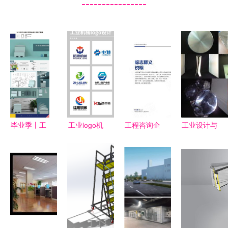
----------------
毕业季丨工
工业logo机
工程咨询企
工业设计与
业设计里的
械logo工程
业工业工程
制造的全链
温情服务
logo设计.
设计服务的
路服务解析
——记武汉
工业公司
战略优化路
从手板模型
工程大学艺
logo设
径
到模具加工
术设计学院
的专业实践
2020届工