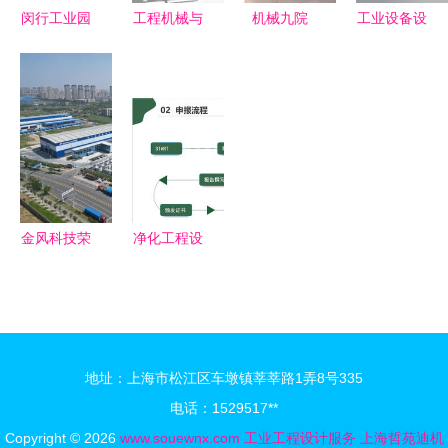
业设计系本
闵行工业园
工程机械与
机械九院
工业设备设
科实践
厂房装修全
移动梯子的
现金流与业
计新篇章
攻略 从净
数字化设计
绩增长显著
自动绕线机
化厂房到办
基于
背离，工业
的创新设计
公室装修的
Solidworks
工程设计服
与工业工程
一站式服务
的3D数模
务盈利质量
设计服务
工程实现
存疑
金风科技荣
净化工程设
获国内首个
计、安装及
DNV欧标工
运维企业服
厂制造评估
务能力资质
证书，引领
证书办理详
地址：上海市松江区车墩镇莘莘路1弄8号335
风电行业高
细流程与步
电话：1529517**
标准发展
骤介绍
Copyright © 2026
www.souewnx.com
工业工程设计服务
上海哲苑迪机